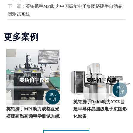
下一篇：
英铂携手MPI助力中国振华电子集团搭建半自动晶
圆测试系统
更多案例
1970
01月
1970
01月
英铂携手Raith助力XXX搭
英铂携手MPI助力成都亚光
建半导体晶圆级电子束图形
搭建高温高频电学测试系统
化设备