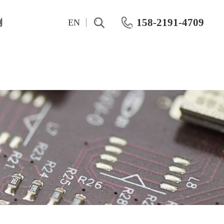
158-2191-4709
例
EN
测试仪表
Pre-RF Pulsed IV测量彻底改变晶体管紧凑建模
OKMETIC&湿法工艺设备
Keithley
OKMETIC硅片产品
Maury
应用领域
Keisight
化学机械抛光机
概伦电子
CMP 后清洗机
R&S 网络分析仪
半导体分立器件IV、CV特性测试方案
Farran毫米波系统
晶圆级动态功率测试系统
IWATSU半导体曲线图示仪
化合物功率器件动态老化HTOL测