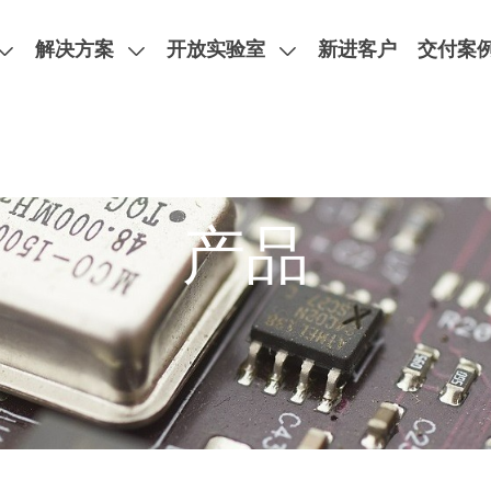
解决方案
开放实验室
新进客户
交付案
验室
产品
MPI 探针台
双面PCB探针台，阻抗与损耗测试，超高频汽车雷达，卫星通信
X射线分析方案
失效分析设备
MPI手动直流射频晶圆级探针台
台阶仪
类型：直流测试、射频测试、
MPI半自动直流射频晶圆级探针台
热流仪
温磁场测试、ESD/TLP测
MPI全自动直流射频晶圆级探针台
酸/激光开封机
简介
新闻活动
人才招聘
MPI高功率直流射频晶圆级探针台
EMMI微光显微镜系列
MPI射频探针
先进封装时域失效分析
英铂携手MPI推出的PCB探针台助力微软开发下一代人工智能芯
车规级ESD测试-AEC-Q101
MPI全自动KGD系统
Hitachi日立扫描电子显微镜
MPI全自动分选机
瞬态热阻测试仪
MPI全系列测试耗材
拉曼光谱检测应用
IV曲线追踪测试仪