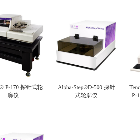
冷热台
光学仪器
探针冷热台
3D X射线扫描仪Xray
外置探针冷热台
方块电阻测量系统
扫描电镜冷热台
薄膜厚度仪
XRD原位冷热台
探针式轮廓仪
光学轮廓仪
or® P-170 探针式轮
Alpha-Step®D-500 探针
Ten
纳米压痕仪
廓仪
式轮廓仪
P-