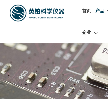
首页
产品
企业
扫码在线预约实
ESD/TLP
120GHz谐波负载牵引
极低温磁场探针台
Hanwa产品
开循环极低温探针台
英铂实验室测试中心现有测试
T5000 高性能TLP & VF-TLP
闭循环极低温探针台
高压大电流测试、光电测试、极低
G5000 最高2048pin ESD测试仪
闭循环磁场探针台
企业
试、PCB板级测试等
C5000R 全自动CDM测试仪
低温磁场探针台
W5000M 晶圆级ESD测试仪
ICE低温恒温器
MPI TS200+Nano5G矢量负载拉力测量
S5000R 最高256pin ESD测试仪
磁场产品
HCE-5000 便携式ESD测试仪