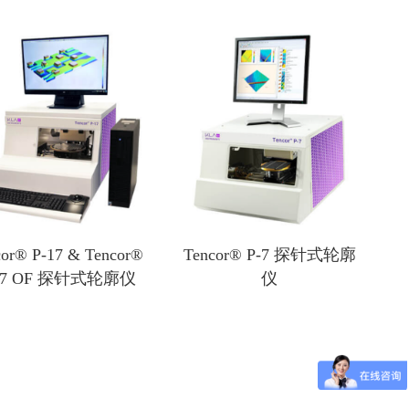
试机
SiC/GaN/Si功率器件测试方案
Focus Microwaves
CP测试设备
阻抗调谐器
KGD测试设备
有源负载牵引系统
WLBI测试设备
脉冲 IV 测试系统
氮气加热系统
cor® P-17 & Tencor®
Tencor® P-7 探针式轮廓
17 OF 探针式轮廓仪
仪