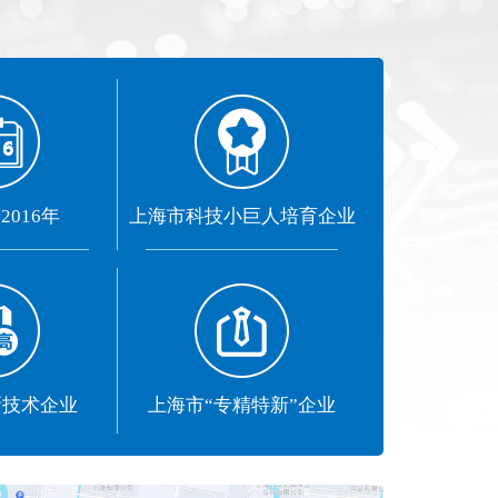
试机
SiC/GaN/Si功率器件测试方案
Focus Microwaves
CP测试设备
阻抗调谐器
KGD测试设备
有源负载牵引系统
016年
上海市科技小巨人培育企业
WLBI测试设备
脉冲 IV 测试系统
氮气加热系统
新技术企业
上海市“专精特新”企业