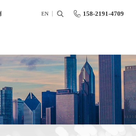
158-2191-4709
例
EN
测试仪表
Pre-RF Pulsed IV测量彻底改变晶体管紧凑建模
OKMETIC&湿法工艺设备
Keithley
OKMETIC硅片产品
Maury
应用领域
Keisight
化学机械抛光机
概伦电子
CMP 后清洗机
R&S 网络分析仪
半导体分立器件IV、CV特性测试方案
Farran毫米波系统
晶圆级动态功率测试系统
IWATSU半导体曲线图示仪
化合物功率器件动态老化HTOL测