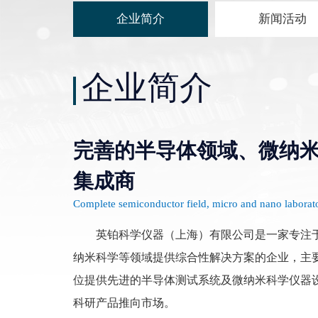
企业简介
新闻活动
企业简介
Polytec显微式激光测振仪
国产探针&镀膜仪
MSA-650 IRIS 显微式激光测振仪
低真空镀膜产品
MSA-600显微式激光测振仪
高真空镀膜产品
MSA-100-3D显微式激光测振仪
国产高频110G-500G探针
完善的半导体领域、微纳
MSA-060显微式激光测振仪
集成商
Complete semiconductor field, micro and nano laborato
英铂科学仪器（上海）有限公司是一家专注于
纳米科学等领域提供综合性解决方案的企业，主
位提供先进的半导体测试系统及微纳米科学仪器
科研产品推向市场。