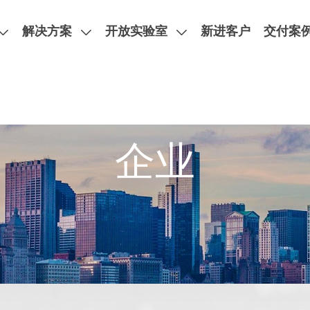
解决方案
开放实验室
新进客户
交付案
验室
企业
MPI 探针台
双面PCB探针台，阻抗与损耗测试，超高频汽车雷达，卫星通信
X射线分析方案
失效分析设备
MPI手动直流射频晶圆级探针台
台阶仪
类型：直流测试、射频测试、
MPI半自动直流射频晶圆级探针台
热流仪
温磁场测试、ESD/TLP测
MPI全自动直流射频晶圆级探针台
酸/激光开封机
简介
新闻活动
人才招聘
MPI高功率直流射频晶圆级探针台
EMMI微光显微镜系列
MPI射频探针
先进封装时域失效分析
英铂携手MPI推出的PCB探针台助力微软开发下一代人工智能芯
车规级ESD测试-AEC-Q101
MPI全自动KGD系统
Hitachi日立扫描电子显微镜
MPI全自动分选机
瞬态热阻测试仪
MPI全系列测试耗材
拉曼光谱检测应用
IV曲线追踪测试仪