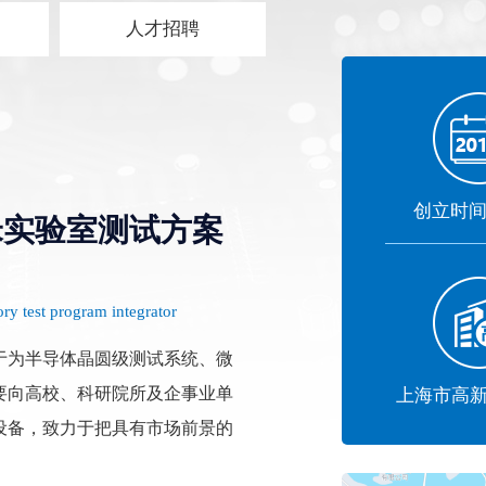
人才招聘
冷热台
光学仪器
探针冷热台
3D X射线扫描仪Xray
外置探针冷热台
方块电阻测量系统
创立时间2
扫描电镜冷热台
薄膜厚度仪
米实验室测试方案
XRD原位冷热台
探针式轮廓仪
光学轮廓仪
纳米压痕仪
ry test program integrator
为半导体晶圆级测试系统、微
要向高校、科研院所及企事业单
上海市高
设备，致力于把具有市场前景的