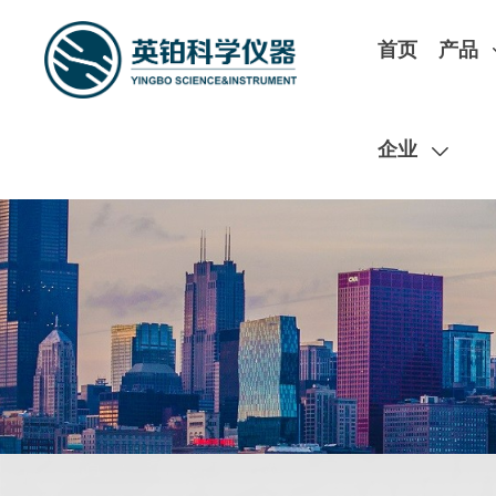
首页
产品
企业
扫码在线预约实
ESD/TLP
120GHz谐波负载牵引
极低温磁场探针台
Hanwa产品
开循环极低温探针台
英铂实验室测试中心现有测试
T5000 高性能TLP & VF-TLP
闭循环极低温探针台
高压大电流测试、光电测试、极低
G5000 最高2048pin ESD测试仪
闭循环磁场探针台
企业
试、PCB板级测试等
C5000R 全自动CDM测试仪
低温磁场探针台
W5000M 晶圆级ESD测试仪
ICE低温恒温器
MPI TS200+Nano5G矢量负载拉力测量
S5000R 最高256pin ESD测试仪
磁场产品
HCE-5000 便携式ESD测试仪