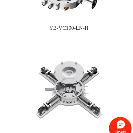
YB-VC100-LN-H