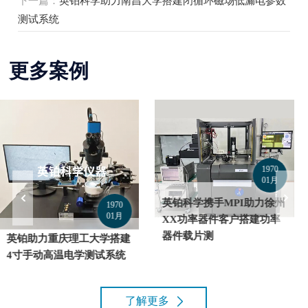
下一篇：
英铂科学助力南昌大学搭建闭循环磁场低漏电参数
测试系统
更多案例
1970
01月
1970
01月
英铂科学携手MPI助力徐州
XX功率器件客户搭建功率
英铂科学携MPI助力X芯半
器件载片测
导体搭建高低温半自动
VCSEL测试系统
了解更多