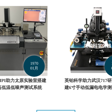
1970
01月
助力武汉717研究所搭
英铂助力甬江实验室搭
手动低漏电电学测试系统
器件低温光电测试系统