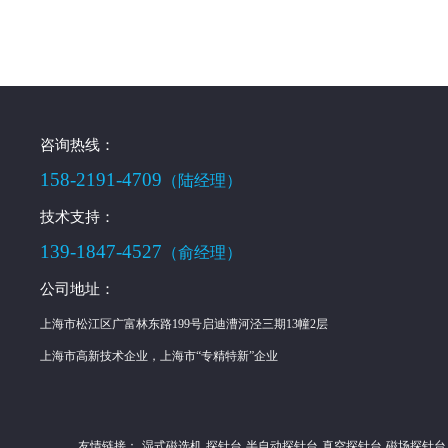
咨询热线：
158-2191-4709
（陆经理）
技术支持：
139-1847-4527
（俞经理）
公司地址：
上海市松江区广富林东路199号启迪漕河泾三期13幢2层
上海市高新技术企业，上海市“专精特新”企业
友情链接：
湿式磁选机
探针台
半自动探针台
真空探针台
磁场探针台