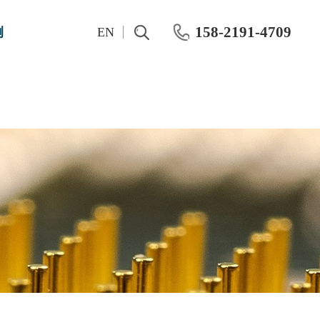
158-2191-4709
例
EN
测试仪表
Pre-RF Pulsed IV测量彻底改变晶体管紧凑建模
OKMETIC&湿法工艺设备
Keithley
OKMETIC硅片产品
Maury
应用领域
Keisight
化学机械抛光机
概伦电子
CMP 后清洗机
R&S 网络分析仪
半导体分立器件IV、CV特性测试方案
Farran毫米波系统
晶圆级动态功率测试系统
IWATSU半导体曲线图示仪
化合物功率器件动态老化HTOL测