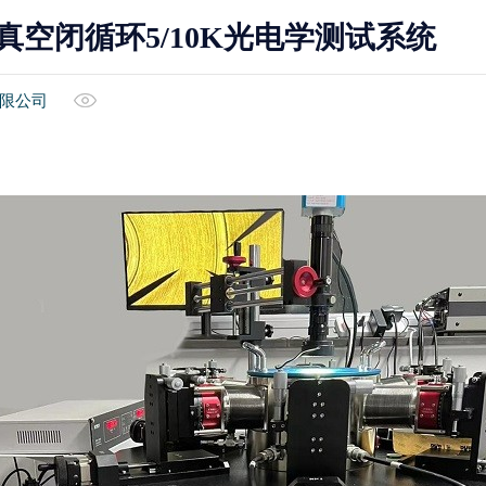
空闭循环5/10K光电学测试系统
限公司
冷热台
光学仪器
探针冷热台
3D X射线扫描仪Xray
外置探针冷热台
方块电阻测量系统
扫描电镜冷热台
薄膜厚度仪
XRD原位冷热台
探针式轮廓仪
光学轮廓仪
纳米压痕仪