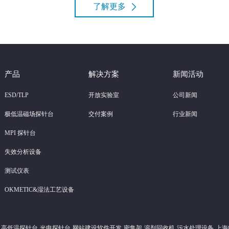
了解更多
产品
解决方案
新闻活动
ESD/TLP
开放实验室
公司新闻
极低温磁场探针台
交付案例
行业新闻
MPI 探针台
失效分析设备
测试仪表
OKMETIC&湿法工艺设备
高低温探针台
光电探针台
网站建设软件开发
密集架
溶剂回收机
污水处理设备
上海