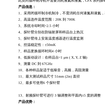
此类闭循环制冷机不需要消耗液氦和液氮，CPX 系列探针台
产品信息：
1、采用闭循环制冷机制冷，不需消耗任何液氮和液氦，基本系
2、高温选件温度范围：20K 到 700K
3、系统冷却时间<2.5 小时
4、探针臂分别在防辐射屏和样品台上热沉
5、探针臂传上安装温度感器进行温度监测
6、控温稳定性：±50mK
7、样品更换循环时间4 小时
8、低振动设计：在样品台<1 μm ( X, Y, Z 轴)
9、测量 DC 到 67GHz
10、各种样品架适于低噪音，高频，高阻测量
11、最大测试样品尺寸 51mm (2in) 直径
12、最多可使用6 个探针臂
13、射频探针臂可进行 3 轴调整和平面内±5 度的调整
产品优势：