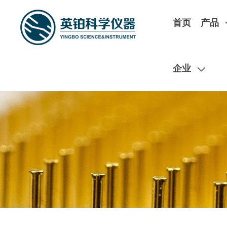
首页
产品
企业
扫码在线预约实
ESD/TLP
120GHz谐波负载牵引
极低温磁场探针台
Hanwa产品
开循环极低温探针台
英铂实验室测试中心现有测试
T5000 高性能TLP & VF-TLP
闭循环极低温探针台
高压大电流测试、光电测试、极低
G5000 最高2048pin ESD测试仪
闭循环磁场探针台
企业
试、PCB板级测试等
C5000R 全自动CDM测试仪
低温磁场探针台
W5000M 晶圆级ESD测试仪
ICE低温恒温器
MPI TS200+Nano5G矢量负载拉力测量
S5000R 最高256pin ESD测试仪
磁场产品
HCE-5000 便携式ESD测试仪