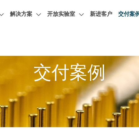
解决方案
开放实验室
新进客户
交付案
验室
交付案例
MPI 探针台
双面PCB探针台，阻抗与损耗测试，超高频汽车雷达，卫星通信
X射线分析方案
失效分析设备
MPI手动直流射频晶圆级探针台
台阶仪
类型：直流测试、射频测试、
MPI半自动直流射频晶圆级探针台
热流仪
温磁场测试、ESD/TLP测
MPI全自动直流射频晶圆级探针台
酸/激光开封机
简介
新闻活动
人才招聘
MPI高功率直流射频晶圆级探针台
EMMI微光显微镜系列
MPI射频探针
先进封装时域失效分析
英铂携手MPI推出的PCB探针台助力微软开发下一代人工智能芯
车规级ESD测试-AEC-Q101
MPI全自动KGD系统
Hitachi日立扫描电子显微镜
MPI全自动分选机
瞬态热阻测试仪
MPI全系列测试耗材
拉曼光谱检测应用
IV曲线追踪测试仪