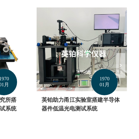
1970
1970
01月
01月
英铂科学携手MPI助武汉理工搭
建半导体
建多功能高低温电学测试系统