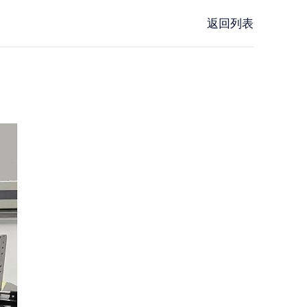
试机
返回列表
SiC/GaN/Si功率器件测试方案
Focus Microwaves
CP测试设备
阻抗调谐器
KGD测试设备
有源负载牵引系统
WLBI测试设备
脉冲 IV 测试系统
氮气加热系统