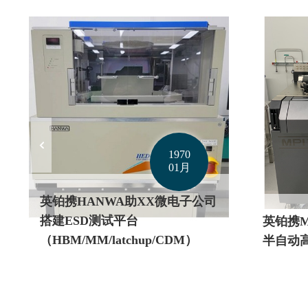
1970
01月
英铂携MPI助力太原实验室搭建
英铂科学
半自动高低温低噪声测试系统
建6寸