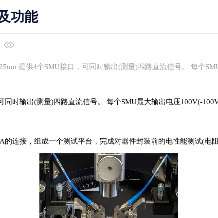
及功能
冷热台
光学仪器
25um 提供4个SMU接口，可同时输出(测量)四路直流信号。 每个SMU最
探针冷热台
3D X射线扫描仪Xray
外置探针冷热台
方块电阻测量系统
扫描电镜冷热台
薄膜厚度仪
口，可同时输出(测量)四路直流信号。 每个SMU最大输出电压100V(-100
XRD原位冷热台
探针式轮廓仪
光学轮廓仪
纳米压痕仪
00A的连接，组成一个测试平台，完成对器件封装前的电性能测试(电阻，