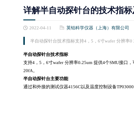
详解半自动探针台的技术指标
2022-04-11
英铂科学仪器（上海）有限公司
Polytec显微式激光测振仪
国产探针&镀膜仪
半自动探针台技术指标支持4，5，6寸wafer 分辨率0 
MSA-650 IRIS 显微式激光测振仪
低真空镀膜产品
MSA-600显微式激光测振仪
高真空镀膜产品
半自动探针台技术指标
MSA-100-3D显微式激光测振仪
国产高频110G-500G探针
支持4，5，6寸wafer 分辨率0.25um 提供4个SMU接
MSA-060显微式激光测振仪
20fA。
半自动探针台主要功能
通过和外接的测试仪器4156C以及温度控制设备TP030