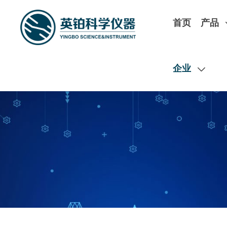
首页
产品
企业
扫码在线预约实
ESD/TLP
120GHz谐波负载牵引
极低温磁场探针台
Hanwa产品
开循环极低温探针台
英铂实验室测试中心现有测试
T5000 高性能TLP & VF-TLP
闭循环极低温探针台
高压大电流测试、光电测试、极低
G5000 最高2048pin ESD测试仪
闭循环磁场探针台
企业
试、PCB板级测试等
C5000R 全自动CDM测试仪
低温磁场探针台
W5000M 晶圆级ESD测试仪
ICE低温恒温器
MPI TS200+Nano5G矢量负载拉力测量
S5000R 最高256pin ESD测试仪
磁场产品
HCE-5000 便携式ESD测试仪