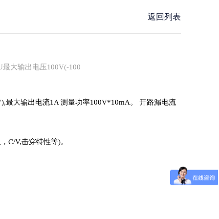
试机
返回列表
SiC/GaN/Si功率器件测试方案
Focus Microwaves
大输出电压100V(-100
CP测试设备
阻抗调谐器
KGD测试设备
有源负载牵引系统
WLBI测试设备
脉冲 IV 测试系统
V),最大输出电流1A 测量功率100V*10mA。 开路漏电流
氮气加热系统
C/V,击穿特性等)。