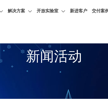
解决方案
开放实验室
新进客户
交付案
验室
新闻活动
MPI 探针台
双面PCB探针台，阻抗与损耗测试，超高频汽车雷达，卫星通信
X射线分析方案
失效分析设备
MPI手动直流射频晶圆级探针台
台阶仪
类型：直流测试、射频测试、
MPI半自动直流射频晶圆级探针台
热流仪
温磁场测试、ESD/TLP测
MPI全自动直流射频晶圆级探针台
酸/激光开封机
简介
新闻活动
人才招聘
MPI高功率直流射频晶圆级探针台
EMMI微光显微镜系列
MPI射频探针
先进封装时域失效分析
英铂携手MPI推出的PCB探针台助力微软开发下一代人工智能芯
车规级ESD测试-AEC-Q101
MPI全自动KGD系统
Hitachi日立扫描电子显微镜
MPI全自动分选机
瞬态热阻测试仪
MPI全系列测试耗材
拉曼光谱检测应用
IV曲线追踪测试仪