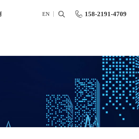
158-2191-4709
例
EN
测试仪表
Pre-RF Pulsed IV测量彻底改变晶体管紧凑建模
OKMETIC&湿法工艺设备
Keithley
OKMETIC硅片产品
Maury
应用领域
Keisight
化学机械抛光机
概伦电子
CMP 后清洗机
R&S 网络分析仪
半导体分立器件IV、CV特性测试方案
Farran毫米波系统
晶圆级动态功率测试系统
IWATSU半导体曲线图示仪
化合物功率器件动态老化HTOL测